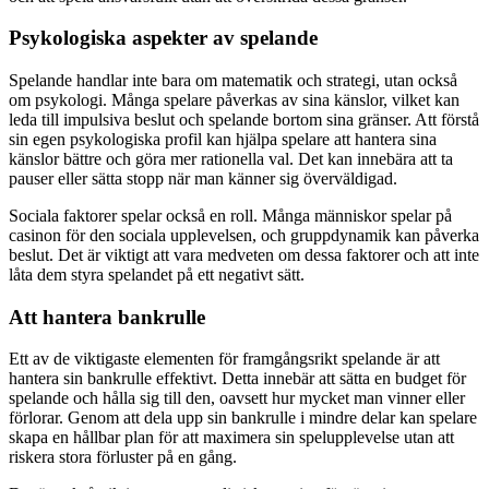
Psykologiska aspekter av spelande
Spelande handlar inte bara om matematik och strategi, utan också
om psykologi. Många spelare påverkas av sina känslor, vilket kan
leda till impulsiva beslut och spelande bortom sina gränser. Att förstå
sin egen psykologiska profil kan hjälpa spelare att hantera sina
känslor bättre och göra mer rationella val. Det kan innebära att ta
pauser eller sätta stopp när man känner sig överväldigad.
Sociala faktorer spelar också en roll. Många människor spelar på
casinon för den sociala upplevelsen, och gruppdynamik kan påverka
beslut. Det är viktigt att vara medveten om dessa faktorer och att inte
låta dem styra spelandet på ett negativt sätt.
Att hantera bankrulle
Ett av de viktigaste elementen för framgångsrikt spelande är att
hantera sin bankrulle effektivt. Detta innebär att sätta en budget för
spelande och hålla sig till den, oavsett hur mycket man vinner eller
förlorar. Genom att dela upp sin bankrulle i mindre delar kan spelare
skapa en hållbar plan för att maximera sin spelupplevelse utan att
riskera stora förluster på en gång.