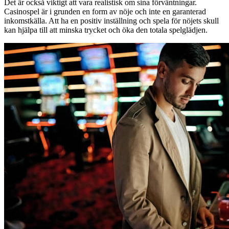
Det är också viktigt att vara realistisk om sina förväntningar.
Casinospel är i grunden en form av nöje och inte en garanterad
inkomstkälla. Att ha en positiv inställning och spela för nöjets skull
kan hjälpa till att minska trycket och öka den totala spelglädjen.