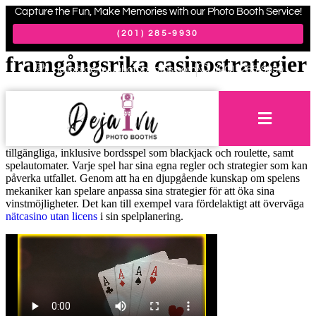
Capture the Fun, Make Memories with our Photo Booth Service!
Avslöja hemligheterna bakom
(201) 285-9930
framgångsrika casinostrategier
Hello@dejavuphotobooths.com
(201) 285-9930
Förståelser av casinospel
Att spela på casinon kan vara både spännande och utmanande. För
att lyckas är det viktigt att förstå de olika spelalternativ som finns
tillgängliga, inklusive bordsspel som blackjack och roulette, samt
spelautomater. Varje spel har sina egna regler och strategier som kan
påverka utfallet. Genom att ha en djupgående kunskap om spelens
mekaniker kan spelare anpassa sina strategier för att öka sina
vinstmöjligheter. Det kan till exempel vara fördelaktigt att överväga
nätcasino utan licens
i sin spelplanering.