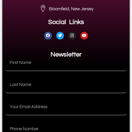
Bloomfield, New Jersey
Social Links
Newsletter