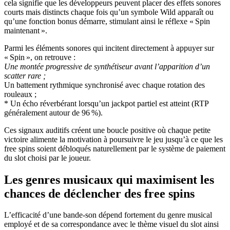
cela signifie que les développeurs peuvent placer des effets sonores
courts mais distincts chaque fois qu’un symbole Wild apparaît ou
qu’une fonction bonus démarre, stimulant ainsi le réflexe « Spin
maintenant ».
Parmi les éléments sonores qui incitent directement à appuyer sur
« Spin », on retrouve :
Une montée progressive de synthétiseur avant l’apparition d’un
scatter rare ;
Un battement rythmique synchronisé avec chaque rotation des
rouleaux ;
* Un écho réverbérant lorsqu’un jackpot partiel est atteint (RTP
généralement autour de 96 %).
Ces signaux auditifs créent une boucle positive où chaque petite
victoire alimente la motivation à poursuivre le jeu jusqu’à ce que les
free spins soient débloqués naturellement par le système de paiement
du slot choisi par le joueur.​
Les genres musicaux qui maximisent les
chances de déclencher des free spins
L’efficacité d’une bande‑son dépend fortement du genre musical
employé et de sa correspondance avec le thème visuel du slot ainsi