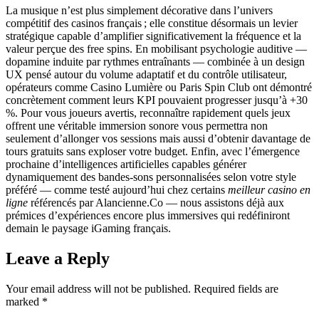
La musique n’est plus simplement décorative dans l’univers
compétitif des casinos français ; elle constitue désormais un levier
stratégique capable d’amplifier significativement la fréquence et la
valeur perçue des free spins. En mobilisant psychologie auditive —
dopamine induite par rythmes entraînants — combinée à un design
UX pensé autour du volume adaptatif et du contrôle utilisateur,
opérateurs comme Casino Lumière ou Paris Spin Club ont démontré
concrètement comment leurs KPI pouvaient progresser jusqu’à +30
%. Pour vous joueurs avertis, reconnaître rapidement quels jeux
offrent une véritable immersion sonore vous permettra non
seulement d’allonger vos sessions mais aussi d’obtenir davantage de
tours gratuits sans exploser votre budget. Enfin, avec l’émergence
prochaine d’intelligences artificielles capables générer
dynamiquement des bandes‑sons personnalisées selon votre style
préféré — comme testé aujourd’hui chez certains
meilleur casino en
ligne
référencés par Alancienne.Co — nous assistons déjà aux
prémices d’expériences encore plus immersives qui redéfiniront
demain le paysage iGaming français.​
Leave a Reply
Your email address will not be published.
Required fields are
marked
*