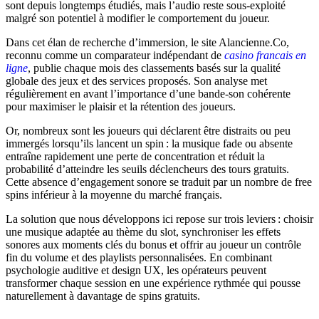
sont depuis longtemps étudiés, mais l’audio reste sous‑exploité
malgré son potentiel à modifier le comportement du joueur.
Dans cet élan de recherche d’immersion, le site Alancienne.Co,
reconnu comme un comparateur indépendant de
casino francais en
ligne
, publie chaque mois des classements basés sur la qualité
globale des jeux et des services proposés. Son analyse met
régulièrement en avant l’importance d’une bande‑son cohérente
pour maximiser le plaisir et la rétention des joueurs.
Or, nombreux sont les joueurs qui déclarent être distraits ou peu
immergés lorsqu’ils lancent un spin : la musique fade ou absente
entraîne rapidement une perte de concentration et réduit la
probabilité d’atteindre les seuils déclencheurs des tours gratuits.
Cette absence d’engagement sonore se traduit par un nombre de free
spins inférieur à la moyenne du marché français.
La solution que nous développons ici repose sur trois leviers : choisir
une musique adaptée au thème du slot, synchroniser les effets
sonores aux moments clés du bonus et offrir au joueur un contrôle
fin du volume et des playlists personnalisées. En combinant
psychologie auditive et design UX, les opérateurs peuvent
transformer chaque session en une expérience rythmée qui pousse
naturellement à davantage de spins gratuits.