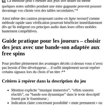
3️⃣ La méthode peut s’étendre aux jeux live dealer où même
quelques notes subtiles pendant une mise gagnante peuvent pousser
davantage vos clients vers des tables secondaires.“*
Ainsi même des casinos proposant
casino en ligne neosurf
comme
méthode rapide sans vérification pourront bénéficier immédiatement
dès qu’ils intègrent ces principes audio dans leurs offres mobiles
hautement compétitives.​
Guide pratique pour les joueurs – choisir
des jeux avec une bande‑son adaptée aux
free spins
Pour profiter pleinement des avantages décrits ci-dessus vous n’avez
pas besoin d’être développeur… il suffit simplement savoir repérer
certains signaux lors du choix d’un titre :**
Critères à repérer dans la description du jeu
Mention explicite “musique immersive”, “effets sonores
réactifs”, ou “bande‑son dynamique” dans le texte descriptif
fourni par le fournisseur ;
Indication claire concernant possibilité « mute permanent » ou