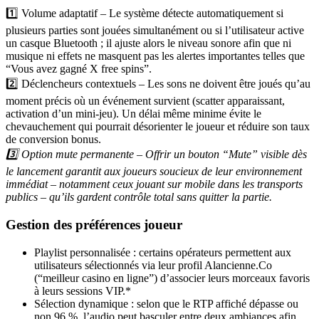
1️⃣ Volume adaptatif – Le système détecte automatiquement si
plusieurs parties sont jouées simultanément ou si l’utilisateur active
un casque Bluetooth ; il ajuste alors le niveau sonore afin que ni
musique ni effets ne masquent pas les alertes importantes telles que
“Vous avez gagné X free spins”.
2️⃣ Déclencheurs contextuels – Les sons ne doivent être joués qu’au
moment précis où un événement survient (scatter apparaissant,
activation d’un mini‑jeu). Un délai même minime évite le
chevauchement qui pourrait désorienter le joueur et réduire son taux
de conversion bonus.
3️⃣ Option mute permanente – Offrir un bouton “Mute” visible dès
le lancement garantit aux joueurs soucieux de leur environnement
immédiat – notamment ceux jouant sur mobile dans les transports
publics – qu’ils gardent contrôle total sans quitter la partie.
Gestion des préférences joueur
Playlist personnalisée : certains opérateurs permettent aux
utilisateurs sélectionnés via leur profil Alancienne.Co
(“meilleur casino en ligne”) d’associer leurs morceaux favoris
à leurs sessions VIP.*
Sélection dynamique : selon que le RTP affiché dépasse ou
non 96 %, l’audio peut basculer entre deux ambiances afin