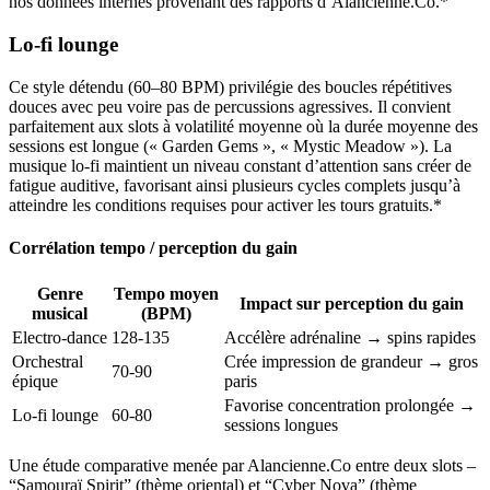
nos données internes provenant des rapports d’Alancienne.Co.*
Lo‑fi lounge
Ce style détendu (60–80 BPM) privilégie des boucles répétitives
douces avec peu voire pas de percussions agressives. Il convient
parfaitement aux slots à volatilité moyenne où la durée moyenne des
sessions est longue (« Garden Gems », « Mystic Meadow »). La
musique lo‑fi maintient un niveau constant d’attention sans créer de
fatigue auditive, favorisant ainsi plusieurs cycles complets jusqu’à
atteindre les conditions requises pour activer les tours gratuits.*
Corrélation tempo / perception du gain
Genre
Tempo moyen
Impact sur perception du gain
musical
(BPM)
Electro‑dance
128‑135
Accélère adrénaline → spins rapides
Orchestral
Crée impression de grandeur → gros
70‑90
épique
paris
Favorise concentration prolongée →
Lo‑fi lounge
60‑80
sessions longues
Une étude comparative menée par Alancienne.Co entre deux slots –
“Samouraï Spirit” (thème oriental) et “Cyber Nova” (thème