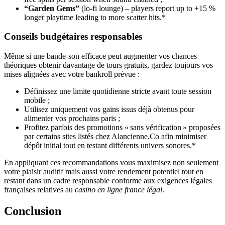
“Garden Gems”
(lo-fi lounge) – players report up to +15 %
longer playtime leading to more scatter hits.*
Conseils budgétaires responsables
Même si une bande‑son efficace peut augmenter vos chances
théoriques obtenir davantage de tours gratuits, gardez toujours vos
mises alignées avec votre bankroll prévue :
Définissez une limite quotidienne stricte avant toute session
mobile ;
Utilisez uniquement vos gains issus déjà obtenus pour
alimenter vos prochains paris ;
Profitez parfois des promotions « sans vérification » proposées
par certains sites listés chez Alancienne.Co afin minimiser
dépôt initial tout en testant différents univers sonores.*
En appliquant ces recommandations vous maximisez non seulement
votre plaisir auditif mais aussi votre rendement potentiel tout en
restant dans un cadre responsable conforme aux exigences légales
françaises relatives au
casino en ligne france légal
.
Conclusion