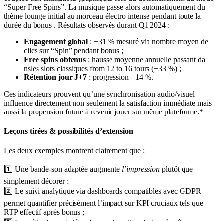
“Super Free Spins”. La musique passe alors automatiquement du
thème lounge initial au morceau électro intense pendant toute la
durée du bonus . Résultats observés durant Q1 2024 :
Engagement global
: +31 % mesuré via nombre moyen de
clics sur “Spin” pendant bonus ;
Free spins obtenus
: hausse moyenne annuelle passant da​
nsles slots classiques from 12 to 16 tours (+33 %) ;
Rétention jour J+7
: progression +14 %.
Ces indicateurs prouvent qu’une synchronisation audio/visuel
influence directement non seulement la satisfaction immédiate mais
aussi la propension future à revenir jouer sur même plateforme.*
Leçons tirées & possibilités d’extension
Les deux exemples montrent clairement que :
1️⃣ Une bande‑son adaptée augmente
l’impression
plutôt que
simplement décorer ;
2️⃣ Le suivi analytique via dashboards compatibles avec GDPR
permet quantifier précisément l’impact sur KPI cruciaux tels que
RTP effectif après bonus ;