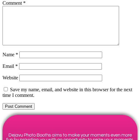
Comment
*
Name
*
Email
*
Website
Save my name, email, and website in this browser for the next
time I comment.
Dejavu Photo Booths aims to make your moments even more
fun by providing you with an opportunity to seize your moments.