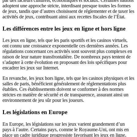
par des facteurs culturels, économiques et sociaux. Certaines nations
adoptent une approche stricte, interdisant presque toutes les formes
de jeux, tandis que d’autres choisissent de réglementer et de taxer les
activités de jeux, contribuant ainsi aux recettes fiscales de l’État.
Les différences entre les jeux en ligne et hors ligne
Les jeux en ligne, tels que les paris sportifs et les casinos virtuels,
ont connu une croissance exponentielle ces dernières années. Les
régulations concernant ces activités sont souvent plus complexes en
raison de leur nature transfrontalière. De nombreux pays tentent de
s’adapter à cette évolution en proposant des lois spécifiques pour
encadrer les jeux sur Internet.
En revanche, les jeux hors ligne, tels que les casinos physiques et les
salles de paris, bénéficient généralement de réglementations plus
établies. Ces établissements doivent se conformer à des normes
strictes en matière de sécurité et de transparence, assurant ainsi un
environnement de jeu sûr pour les joueurs.
Les législations en Europe
En Europe, les législations sur les jeux varient grandement d’un
pays à l’autre. Certains pays, comme le Royaume-Uni, ont mis en
place un cadre juridique progressiste favorisant les jeux en ligne,