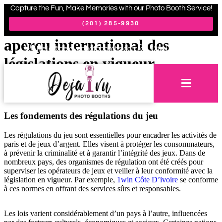
Capture the Fun, Make Memories with our Photo Booth Service!
Les régulations du jeu un
(201) 285-9930
aperçu international des
Hello@dejavuphotobooths.com
(201) 285-9930
législations en vigueur
Les régulations du jeu un aperçu international des législations en
vigueur
Les fondements des régulations du jeu
Les régulations du jeu sont essentielles pour encadrer les activités de
paris et de jeux d’argent. Elles visent à protéger les consommateurs,
à prévenir la criminalité et à garantir l’intégrité des jeux. Dans de
nombreux pays, des organismes de régulation ont été créés pour
superviser les opérateurs de jeux et veiller à leur conformité avec la
législation en vigueur. Par exemple,
1win Côte D’ivoire
se conforme
à ces normes en offrant des services sûrs et responsables.
Les lois varient considérablement d’un pays à l’autre, influencées