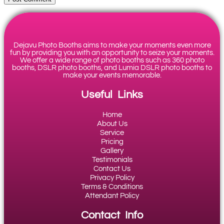
Dejavu Photo Booths aims to make your moments even more
fun by providing you with an opportunity to seize your moments.
We offer a wide range of photo booths such as 360 photo
booths, DSLR photo booths, and Lumia DSLR photo booths to
make your events memorable.
Useful Links
Home
About Us
Service
Pricing
Gallery
Testimonials
Contact Us
Privacy Policy
Terms & Conditions
Attendant Policy
Contact Info